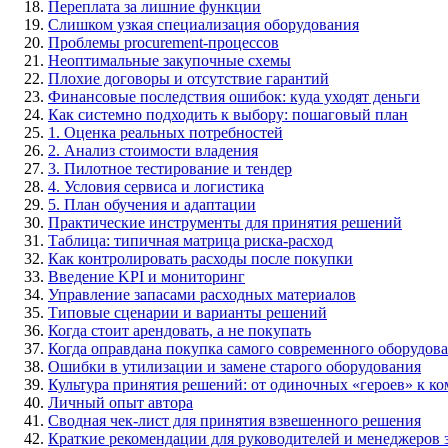
Переплата за лишние функции
Слишком узкая специализация оборудования
Проблемы procurement-процессов
Неоптимальные закупочные схемы
Плохие договоры и отсутствие гарантий
Финансовые последствия ошибок: куда уходят деньги
Как системно подходить к выбору: пошаговый план
1. Оценка реальных потребностей
2. Анализ стоимости владения
3. Пилотное тестирование и тендер
4. Условия сервиса и логистика
5. План обучения и адаптации
Практические инструменты для принятия решений
Таблица: типичная матрица риска-расход
Как контролировать расходы после покупки
Введение KPI и мониторинг
Управление запасами расходных материалов
Типовые сценарии и варианты решений
Когда стоит арендовать, а не покупать
Когда оправдана покупка самого современного оборудов
Ошибки в утилизации и замене старого оборудования
Культура принятия решений: от одиночных «героев» к ко
Личный опыт автора
Сводная чек-лист для принятия взвешенного решения
Краткие рекомендации для руководителей и менеджеров 