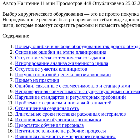
Автор
На чтение
11 мин
Просмотров
448
Опубликовано
25.03.
Выбор хирургического оборудования — это не просто покупка 
Непродуманные решения быстро проявляют себя в виде дополни
шаги, которые помогут сократить расходы и повысить эффекти
Содержание
Почему ошибки в выборе оборудования так дорого обход
Основные ошибки на этапе планирования
Отсутствие чёткого технического задания
Игнорирование анализа жизненного цикла
Отсутствие участия клиницистов
Покупка по низкой цене: иллюзия экономии
Пример из практики
Ошибки, связанные с совместимостью и стандартами
Непроверенная совместимость с существующими систем
Нарушение стандартов и регуляторных требований
Проблемы с сервисом и поставкой запчастей
Ограниченная сервисная сеть
Длительные сроки поставки расходных материалов
Игнорирование обучения и эргономики
Недостаток обучения персонала
Негативное влияние на рабочие процессы
Излишняя сложность и «перепроектирование»