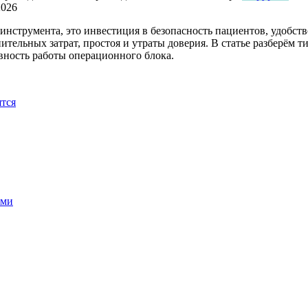
2026
инструмента, это инвестиция в безопасность пациентов, удобст
тельных затрат, простоя и утраты доверия. В статье разберём 
вность работы операционного блока.
ятся
ами