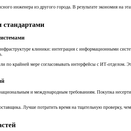
сного инженера из другого города. В результате экономия на э
и стандартами
системами
нфраструктуре клиники: интеграция с информационными систем
ю.
и по крайней мере согласовывать интерфейсы с ИТ-отделом. Эт
ий
 национальным и международным требованиям. Покупка несерти
оставщика. Лучше потратить время на тщательную проверку, че
астей